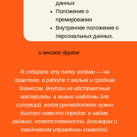
но пока управляете “на ощущениях”: как
получится, как договорились, как успели.
03
HR и рекрутерам
Если вы хотите иметь под рукой готовые
инструменты для ежедневной работы
с наймом, адаптацией и управлением.
04
Собственникам
Если вы сами нанимаете, адаптируете и
управляете людьми, но хотите меньше
хаоса и больше понятной системы.
05
Специалистам
Если вы хотите перейти из роли сильного
исполнителя в управление — и заранее
понять, как работать с людьми, задачами и
ответственностью.
Получить доступ