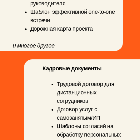
Получить доступ
КОМУ
ПОДОЙДЕТ
01
Руководителям
Если у вас уже есть команда, но слишком
многое держится на личном контроле,
напоминаниях и бесконечных чатах.
02
Тимлидам
Если вы отвечаете за результат команды,