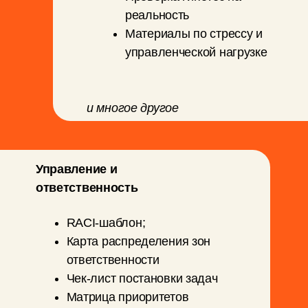
данных
Положение о
премировании
Внутреннее положение о
персональных данных.
и многое другое
Я собирала эту папку годами — на
практике, в работе с малым и средним
бизнесом. Внутри не абстрактные
материалы, а живые шаблоны для
ситуаций, когда руководителю нужно
быстро навести порядок: в найме,
задачах, ответственности, договорах и
ежедневном управлении командой.