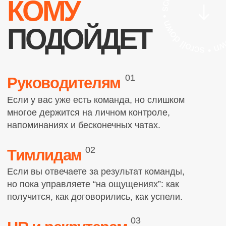
Контакты
infootbor@yandex.ru
Москва
улица Большая Дмитровка
,
32С4
WhatsApp
X
Telegram