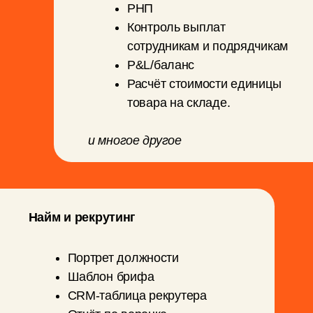
вакансий
и многое другое
Команда и управленческая
диагностика
eNPS
Exit-интервью
Банк вопросов
Проверка гипотез на
реальность
Материалы по стрессу и
управленческой нагрузке
и многое другое
Управление и