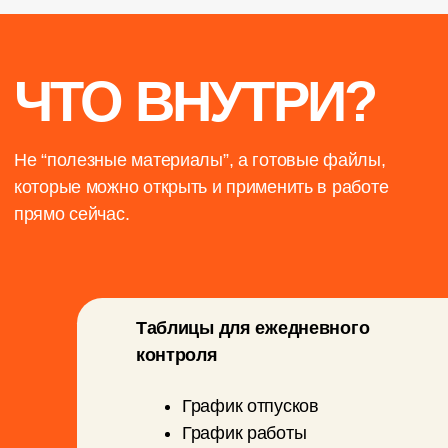
График отпусков
График работы
РНП
Контроль выплат
сотрудникам и подрядчикам
P&L/баланс
Расчёт стоимости единицы
товара на складе.
и многое другое
Найм и рекрутинг
Портрет должности
Шаблон брифа
CRM-таблица рекрутера
Отчёт по воронке
рекрутинга
Базы Telegram-каналов и
чатов для публикации