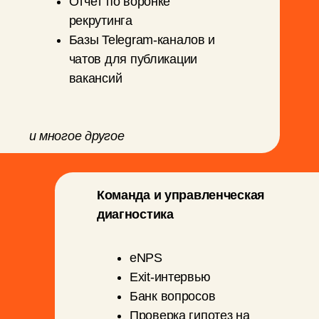
ответственность
RACI-шаблон;
Карта распределения зон
ответственности
Чек-лист постановки задач
Матрица приоритетов
руководителя
Шаблон эффективной one-to-one
встречи
Дорожная карта проекта
и многое другое
Кадровые документы
Трудовой договор для
дистанционных
сотрудников
Договор услуг с
самозанятым/ИП
Шаблоны согласий на
обработку персональных